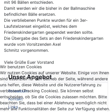
mit 96 Bällen entschieden.
Damit werden wir die bisher in der Ballmaschine
befindlichen Bälle ersetzen.
Die verbliebenen Punkte wurden für ein 3er-
Laufstelzenset eingelöst, welches dem
Friedenskindergarten gespendet werden sollte.
Die Übergabe des Sets an den Friedenskindergarten
wurde vom Vorsitzenden Axel
Schmitz vorgenommen.
Viele Grüße Euer Vorstand
Wir benutzen Cookies
Wir nutzen Cookies auf unserer Website. Einige von ihnen
Unser Angebot
sind essenziell für den Betrieb der Seite, während andere
uns helfen, diese Website und die Nutzererfahrung zu
verbessern (Tracking Cookies). Sie können selbst
Fotoalbum
entscheiden, ob Sie die Cookies zulassen möchten. Bitte
Kontakt
beachten Sie, dass bei einer Ablehnung womöglich nicht
Links
mehr alle Funktionalitäten der Seite zur Verfügung stehen.