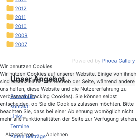
2012
2011
2010
2009
2007
Powered by
Phoca Gallery
Wir benutzen Cookies
Wir nutzen Cookies auf unserer Website. Einige von ihnen
Unser Angebot
sind essenziell für den Betrieb der Seite, während andere
uns helfen, diese Website und die Nutzererfahrung zu
Fotoalbum
verbessern (Tracking Cookies). Sie können selbst
entscheiden, ob Sie die Cookies zulassen möchten. Bitte
Kontakt
beachten Sie, dass bei einer Ablehnung womöglich nicht
Links
mehr alle Funktionalitäten der Seite zur Verfügung stehen.
Termine
Akzeptieren
Ablehnen
Ältere Beiträge