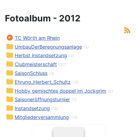
Fotoalbum - 2012
TC Wörth am Rhein
UmbauDerBeregnungsanlage
(5)
Herbst Instandsetzung
(3)
Clubmeisterschaft
(27)
SaisonSchluss
(3)
Ehrung_Herbert_Schultz
(16)
Hobby gemischtes doppel im Jockgrim
(2)
Saisoneröffnungsturnier
(7)
Instandsetzung
(18)
Mitgliederversammlung
(14)