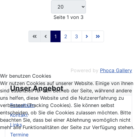
Seite 1 von 3
1
2
3
Powered by
Phoca Gallery
Wir benutzen Cookies
Wir nutzen Cookies auf unserer Website. Einige von ihnen
Unser Angebot
sind essenziell für den Betrieb der Seite, während andere
uns helfen, diese Website und die Nutzererfahrung zu
verbessern (Tracking Cookies). Sie können selbst
Fotoalbum
entscheiden, ob Sie die Cookies zulassen möchten. Bitte
Kontakt
beachten Sie, dass bei einer Ablehnung womöglich nicht
Links
mehr alle Funktionalitäten der Seite zur Verfügung stehen.
Termine