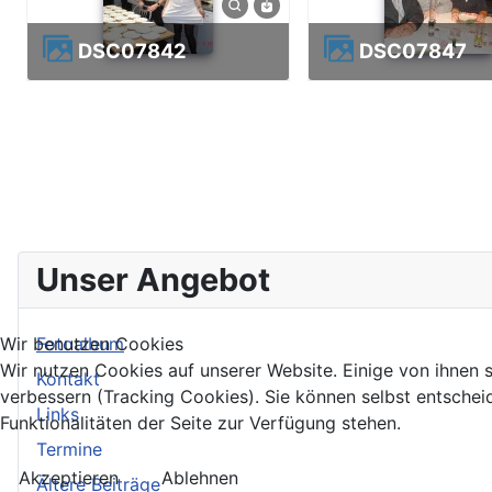
DSC07842
DSC07847
Unser Angebot
Fotoalbum
Wir benutzen Cookies
Wir nutzen Cookies auf unserer Website. Einige von ihnen s
Kontakt
verbessern (Tracking Cookies). Sie können selbst entschei
Links
Funktionalitäten der Seite zur Verfügung stehen.
Termine
Akzeptieren
Ablehnen
Ältere Beiträge