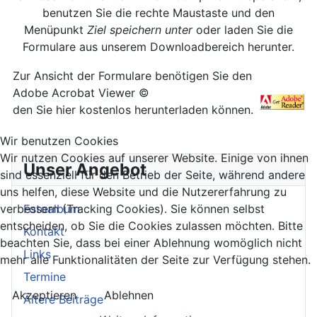
benutzen Sie die rechte Maustaste und den
Menüpunkt
Ziel speichern unter
oder laden Sie die
Formulare aus unserem Downloadbereich herunter.
Zur Ansicht der Formulare benötigen Sie den
Adobe Acrobat Viewer ©
den Sie hier kostenlos herunterladen können.
Wir benutzen Cookies
Wir nutzen Cookies auf unserer Website. Einige von ihnen
Unser Angebot
sind essenziell für den Betrieb der Seite, während andere
uns helfen, diese Website und die Nutzererfahrung zu
verbessern (Tracking Cookies). Sie können selbst
Fotoalbum
entscheiden, ob Sie die Cookies zulassen möchten. Bitte
Kontakt
beachten Sie, dass bei einer Ablehnung womöglich nicht
Links
mehr alle Funktionalitäten der Seite zur Verfügung stehen.
Termine
Akzeptieren
Ablehnen
Ältere Beiträge