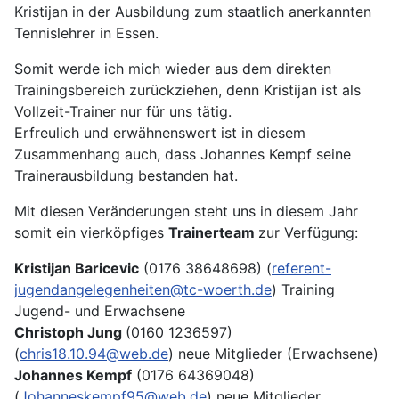
Kristijan in der Ausbildung zum staatlich anerkannten
Tennislehrer in Essen.
Somit werde ich mich wieder aus dem direkten
Trainingsbereich zurückziehen, denn Kristijan ist als
Vollzeit-Trainer nur für uns tätig.
Erfreulich und erwähnenswert ist in diesem
Zusammenhang auch, dass Johannes Kempf seine
Trainerausbildung bestanden hat.
Mit diesen Veränderungen steht uns in diesem Jahr
somit ein vierköpfiges
Trainerteam
zur Verfügung:
Kristijan Baricevic
(0176 38648698) (
referent-
jugendangelegenheiten@tc-woerth.de
) Training
Jugend- und Erwachsene
Christoph Jung
(0160 1236597)
(
chris18.10.94@web.de
) neue Mitglieder (Erwachsene)
Johannes Kempf
(0176 64369048)
(
Johanneskempf95@web.de
) neue Mitglieder