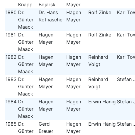
Knapp
Bojarski
Mayer
1980
Dr.
Dr. Hans
Hagen
Rolf Zinke
Karl To
Günter
Rothascher
Mayer
Maack
1981
Dr.
Hagen
Hagen
Rolf Zinke
Karl To
Günter
Mayer
Mayer
Maack
1982
Dr.
Hagen
Hagen
Reinhard
Karl To
Günter
Mayer
Mayer
Voigt
Maack
1983
Dr.
Hagen
Hagen
Reinhard
Stefan 
Günter
Mayer
Mayer
Voigt
Maack
1984
Dr.
Hagen
Hagen
Erwin Hänig
Stefan 
Günter
Mayer
Mayer
Maack
1985
Dr.
Gerd
Hagen
Erwin Hänig
Stefan 
Günter
Breuer
Mayer