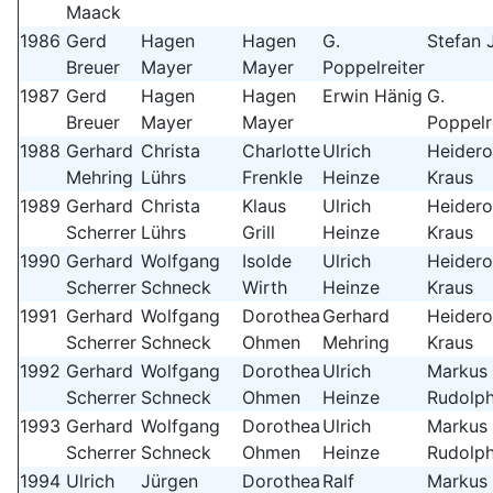
Maack
1986
Gerd
Hagen
Hagen
G.
Stefan 
Breuer
Mayer
Mayer
Poppelreiter
1987
Gerd
Hagen
Hagen
Erwin Hänig
G.
Breuer
Mayer
Mayer
Poppelr
1988
Gerhard
Christa
Charlotte
Ulrich
Heidero
Mehring
Lührs
Frenkle
Heinze
Kraus
1989
Gerhard
Christa
Klaus
Ulrich
Heidero
Scherrer
Lührs
Grill
Heinze
Kraus
1990
Gerhard
Wolfgang
Isolde
Ulrich
Heidero
Scherrer
Schneck
Wirth
Heinze
Kraus
1991
Gerhard
Wolfgang
Dorothea
Gerhard
Heidero
Scherrer
Schneck
Ohmen
Mehring
Kraus
1992
Gerhard
Wolfgang
Dorothea
Ulrich
Markus
Scherrer
Schneck
Ohmen
Heinze
Rudolp
1993
Gerhard
Wolfgang
Dorothea
Ulrich
Markus
Scherrer
Schneck
Ohmen
Heinze
Rudolp
1994
Ulrich
Jürgen
Dorothea
Ralf
Markus