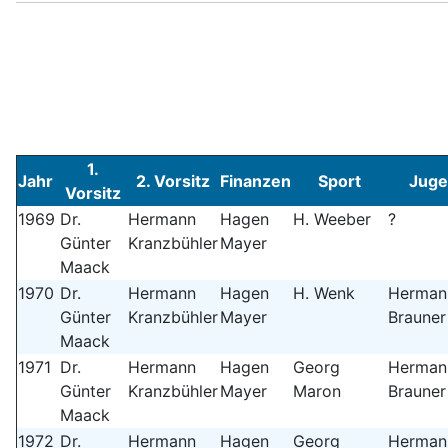
1.
Jahr
2. Vorsitz
Finanzen
Sport
Juge
Vorsitz
1969
Dr.
Hermann
Hagen
H. Weeber
?
Günter
Kranzbühler
Mayer
Maack
1970
Dr.
Hermann
Hagen
H. Wenk
Herman
Günter
Kranzbühler
Mayer
Brauner
Maack
1971
Dr.
Hermann
Hagen
Georg
Herman
Günter
Kranzbühler
Mayer
Maron
Brauner
Maack
1972
Dr.
Hermann
Hagen
Georg
Herman